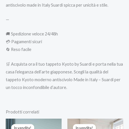
antiscivolo made in Italy Suardi spicca per unicità e stile.
—
🚚 Spedizione veloce 24/48h
💳 Pagamenti sicuri
🔄 Reso facile
🛒 Acquista ora il tuo tappeto Kyoto by Suardi e porta nella tua
casa l’eleganza dell’arte giapponese. Scegli la qualità del
tappeto Kyoto moderno antiscivolo Made in Italy – Suardi per
un tocco inconfondibile d’autore.
Prodotti correlati
Fascia
Fascia
di
di
In vendita!
In vendita!
In vendita!
In vendita!