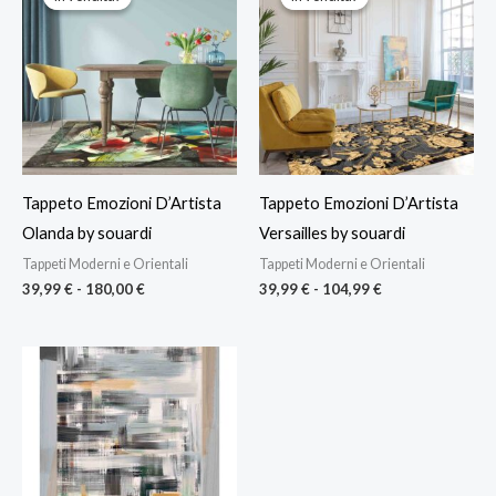
prezzo:
prezzo:
da
da
39,99 €
39,99 €
a
a
180,00 €
104,99 €
Tappeto Emozioni D’Artista
Tappeto Emozioni D’Artista
Olanda by souardi
Versailles by souardi
Tappeti Moderni e Orientali
Tappeti Moderni e Orientali
39,99
€
-
180,00
€
39,99
€
-
104,99
€
Fascia
di
prezzo:
da
42,90 €
a
173,90 €