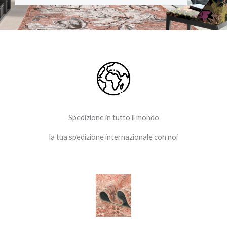
b
a
o
g
o
r
k
a
-
m
f
Spedizione in tutto il mondo
la tua spedizione internazionale con noi