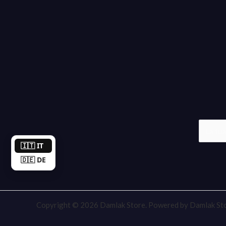
🇮🇹 IT
🇩🇪 DE
Copyright © 2026 Damlak Store. Powered by Damlak Sto