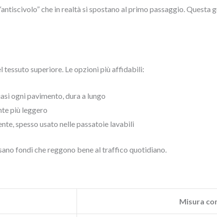
“antiscivolo” che in realtà si spostano al primo passaggio. Questa gu
l tessuto superiore. Le opzioni più affidabili:
asi ogni pavimento, dura a lungo
te più leggero
nte, spesso usato nelle passatoie lavabili
sano fondi che reggono bene al traffico quotidiano.
Misura con