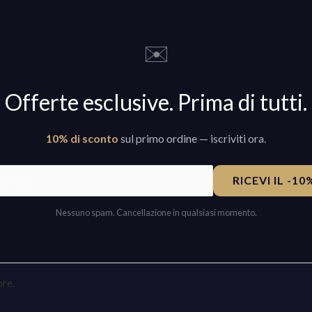
✉️
Offerte esclusive. Prima di tutti.
10% di sconto
sul primo ordine — iscriviti ora.
RICEVI IL -1
Nessuno spam. Cancellazione in qualsiasi momento.
re.