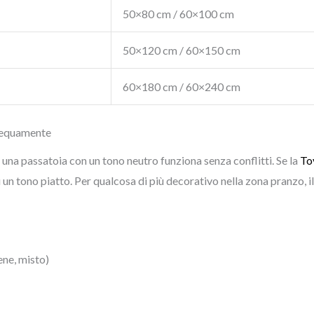
50×80 cm / 60×100 cm
50×120 cm / 60×150 cm
60×180 cm / 60×240 cm
ssequamente
, una passatoia con un tono neutro funziona senza conflitti. Se la
To
u un tono piatto. Per qualcosa di più decorativo nella zona pranzo, i
ene, misto)