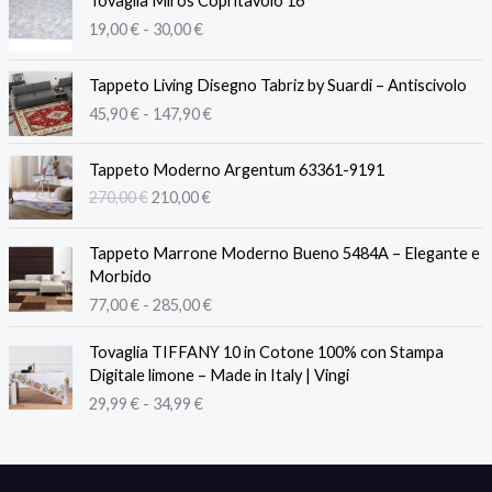
Tovaglia Miros Copritavolo 16
a
19,00
€
-
30,00
€
s
c
F
i
Tappeto Living Disegno Tabriz by Suardi – Antiscivolo
a
a
45,90
€
-
147,90
€
s
d
c
i
I
I
i
Tappeto Moderno Argentum 63361-9191
p
l
l
a
270,00
€
210,00
€
r
p
p
d
e
r
r
i
F
z
e
e
Tappeto Marrone Moderno Bueno 5484A – Elegante e
p
a
z
z
z
Morbido
r
s
o
z
z
77,00
€
-
285,00
€
e
c
:
o
o
z
i
d
F
o
a
z
Tovaglia TIFFANY 10 in Cotone 100% con Stampa
a
a
a
r
t
o
Digitale limone – Made in Italy | Vingi
d
1
s
i
t
:
29,99
€
-
34,99
€
i
9
c
g
u
d
p
,
i
i
a
a
r
0
a
n
l
4
e
0
d
a
e
5