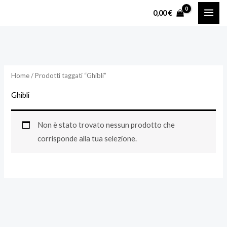
Vai
0,00
€
al
contenuto
Home
/ Prodotti taggati “Ghibli”
Ghibli
Non è stato trovato nessun prodotto che
corrisponde alla tua selezione.