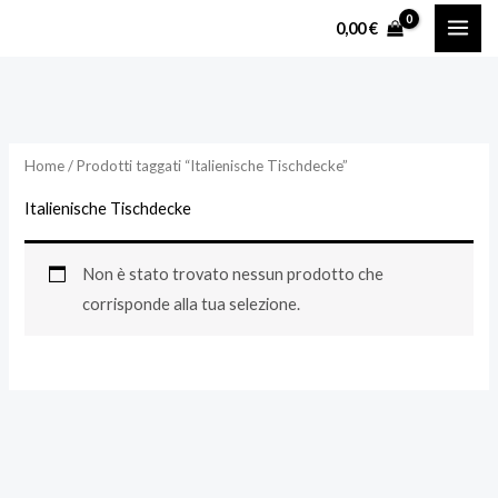
Vai
0,00
€
al
contenuto
Home
/ Prodotti taggati “Italienische Tischdecke”
Italienische Tischdecke
Non è stato trovato nessun prodotto che
corrisponde alla tua selezione.