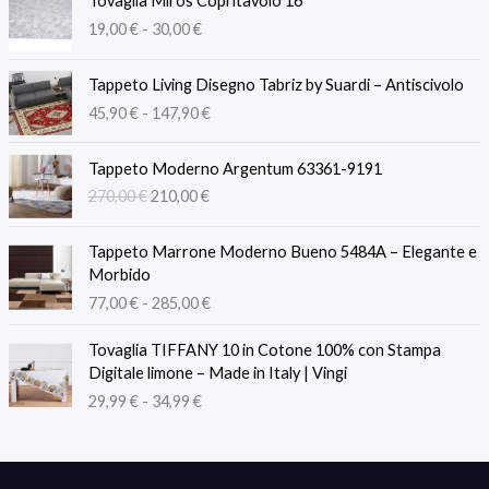
Tovaglia Miros Copritavolo 16
a
19,00
€
-
30,00
€
s
c
F
i
Tappeto Living Disegno Tabriz by Suardi – Antiscivolo
a
a
45,90
€
-
147,90
€
s
d
c
i
I
I
i
Tappeto Moderno Argentum 63361-9191
p
l
l
a
270,00
€
210,00
€
r
p
p
d
e
r
r
i
F
z
e
e
Tappeto Marrone Moderno Bueno 5484A – Elegante e
p
a
z
z
z
Morbido
r
s
o
z
z
77,00
€
-
285,00
€
e
c
:
o
o
z
i
d
F
o
a
z
Tovaglia TIFFANY 10 in Cotone 100% con Stampa
a
a
a
r
t
o
Digitale limone – Made in Italy | Vingi
d
1
s
i
t
:
29,99
€
-
34,99
€
i
9
c
g
u
d
p
,
i
i
a
a
r
0
a
n
l
4
e
0
d
a
e
5