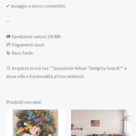
✔ lavaggio a secco consentito
—
🚚 Spedizione veloce 24/48h
💳 Pagamenti sicuri
🔄 Reso facile
🛒 Acquista ora la tua **passatoia Velour Tamigi by Suardi** e
dona stile e funzionalità ai tuoi ambienti.
Prodotti correlati
Fascia
Fascia
di
di
prezzo:
prezzo:
da
da
42,90 €
45,00 €