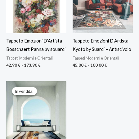
a
a
173,90 €
100,00 €
Tappeto Emozioni D’Artista
Tappeto Emozioni D’Artista
Bosschaert Panna by souardi
Kyoto by Suardi – Antiscivolo
Tappeti Moderni e Orientali
Tappeti Moderni e Orientali
42,90
€
-
173,90
€
45,00
€
-
100,00
€
Fascia
di
In vendita!
In vendita!
prezzo:
da
39,99 €
a
104,99 €