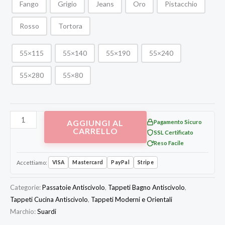
Fango
Grigio
Jeans
Oro
Pistacchio
Rosso
Tortora
55×115
55×140
55×190
55×240
55×280
55×80
AGGIUNGI AL
Pagamento Sicuro
CARRELLO
SSL Certificato
Reso Facile
Accettiamo:
VISA
Mastercard
PayPal
Stripe
Categorie:
Passatoie Antiscivolo
,
Tappeti Bagno Antiscivolo
,
Tappeti Cucina Antiscivolo
,
Tappeti Moderni e Orientali
Marchio:
Suardi