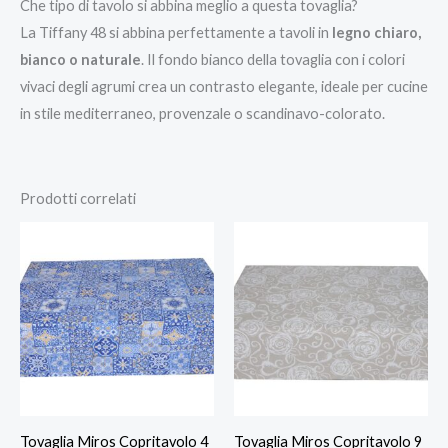
Che tipo di tavolo si abbina meglio a questa tovaglia?
La Tiffany 48 si abbina perfettamente a tavoli in
legno chiaro,
bianco o naturale
. Il fondo bianco della tovaglia con i colori
vivaci degli agrumi crea un contrasto elegante, ideale per cucine
in stile mediterraneo, provenzale o scandinavo-colorato.
Prodotti correlati
Fascia
Fascia
di
di
prezzo:
prezzo:
da
da
19,00 €
19,00 €
a
a
30,00 €
30,00 €
Tovaglia Miros Copritavolo 4
Tovaglia Miros Copritavolo 9