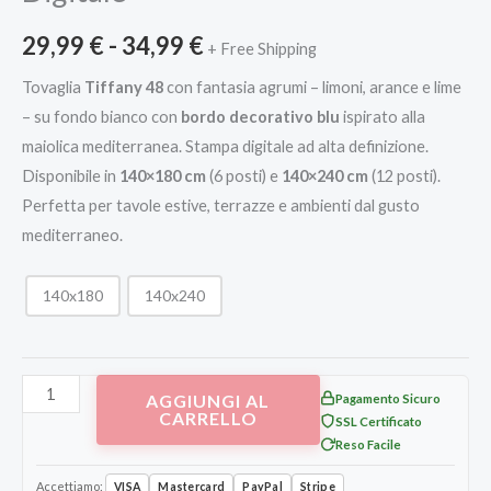
29,99
€
-
34,99
€
+ Free Shipping
Tovaglia
Tiffany 48
con fantasia agrumi – limoni, arance e lime
– su fondo bianco con
bordo decorativo blu
ispirato alla
maiolica mediterranea. Stampa digitale ad alta definizione.
Disponibile in
140×180 cm
(6 posti) e
140×240 cm
(12 posti).
Perfetta per tavole estive, terrazze e ambienti dal gusto
mediterraneo.
140x180
140x240
AGGIUNGI AL
Pagamento Sicuro
CARRELLO
SSL Certificato
Reso Facile
Accettiamo:
VISA
Mastercard
PayPal
Stripe