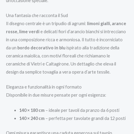
un’occasione speciale.
Una fantasia che racconta il Sud
Il disegno centrale è un tripudio di agrumi:
limoni gialli, arance
rosse, lime verdi
e delicati fiori d’arancio bianchi si intrecciano
in una composizione ricca e armoniosa. Il tutto è incorniciato
da un
bordo decorativo in blu
ispirato alla tradizione della
ceramica maiolica, con motivi floreali che richiamano le
ceramiche di Vietri e Caltagirone. Un dettaglio che eleva il
design da semplice tovaglia a vera opera d’arte tessile.
Eleganza e funzionalità in ogni formato
Disponibile in due misure pensate per ogni esigenza:
140 × 180 cm
– ideale per tavoli da pranzo da 6 posti
140 × 240 cm
– perfetta per tavolate grandi da 12 posti
Ogni misura garantisce una caduta generosa sul tavolo,