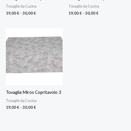
Tovaglie da Cucina
Tovaglie da Cucina
19,00
€
-
30,00
€
19,00
€
-
30,00
€
Fascia
di
prezzo:
da
19,00 €
a
30,00 €
Tovaglia Miros Copritavolo 3
Tovaglie da Cucina
19,00
€
-
30,00
€