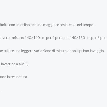
finita con un orlino per una maggiore resistenza nel tempo.
bili diverse misure: 140×140 cm per 4 persone, 140×180 cm per 6 p
e subire una leggera variazione di misura dopo il primo lavaggio.
n lavatrice a 40°C,
nare la resinatura.
.