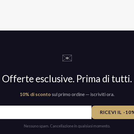
✉️
Offerte esclusive. Prima di tutti.
10% di sconto
sul primo ordine — iscriviti ora.
RICEVI IL -1
Nessuno spam. Cancellazione in qualsiasi momento.