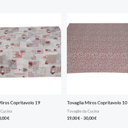
Fascia
Fascia
di
di
prezzo:
prezzo:
da
da
19,00 €
19,00 €
a
a
30,00 €
30,00 €
Miros Copritavolo 19
Tovaglia Miros Copritavolo 10
 Cucina
Tovaglie da Cucina
0,00
€
19,00
€
-
30,00
€