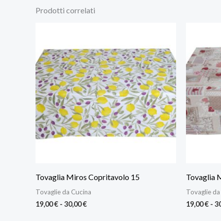
Prodotti correlati
Fascia
di
prezzo:
da
19,00 €
a
30,00 €
Tovaglia Miros Copritavolo 15
Tovaglia 
Tovaglie da Cucina
Tovaglie da
19,00
€
-
30,00
€
19,00
€
-
3