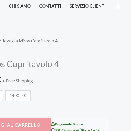
I
CHI SIAMO
CONTATTI
SERVIZIO CLIENTI
/ Tovaglia Miros Copritavolo 4
Fascia
di
s Copritavolo 4
prezzo:
€
da
+ Free Shipping
19,00 €
140X240
a
30,00 €
GI AL CARRELLO
Pagamento Sicuro
SSL Certificato
Reso Facile