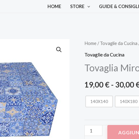
HOME
STORE
GUIDE & CONSIGL
Tovaglia
Home
/
Tovaglie da Cucina
Miros
Tovaglie da Cucina
Copritavolo
Tovaglia Miro
4
quantità
19,00
€
-
30,00
140X140
140X180
AGGIUN