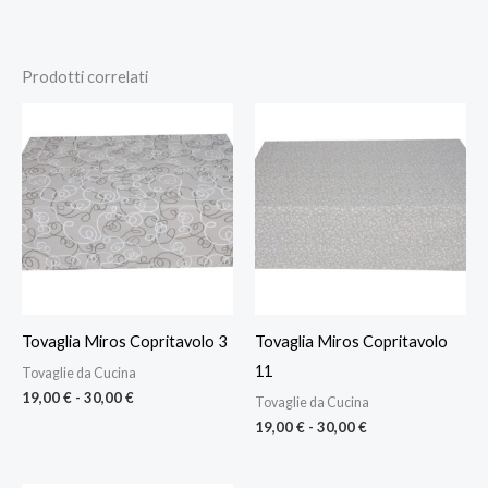
Prodotti correlati
Fascia
Fascia
di
di
prezzo:
prezzo:
da
da
19,00 €
19,00 €
a
a
30,00 €
30,00 €
Tovaglia Miros Copritavolo 3
Tovaglia Miros Copritavolo
11
Tovaglie da Cucina
19,00
€
-
30,00
€
Tovaglie da Cucina
19,00
€
-
30,00
€