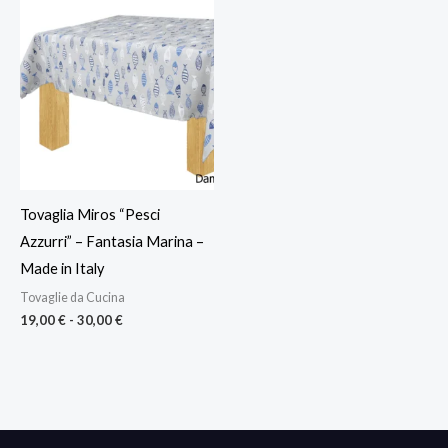
Fascia
di
prezzo:
da
19,00 €
a
30,00 €
Tovaglia Miros “Pesci
Azzurri” – Fantasia Marina –
Made in Italy
Tovaglie da Cucina
19,00
€
-
30,00
€