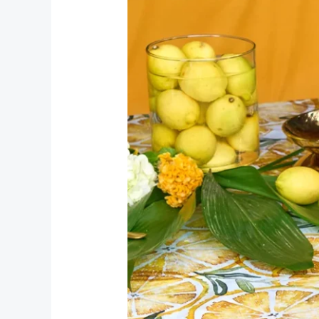
questo
colore
funziona
sempre