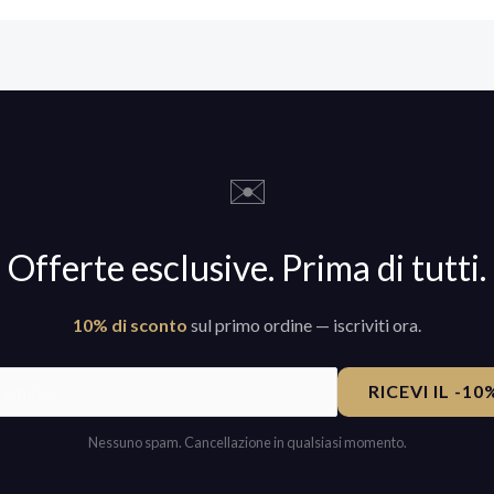
✉️
Offerte esclusive. Prima di tutti.
10% di sconto
sul primo ordine — iscriviti ora.
RICEVI IL -1
Nessuno spam. Cancellazione in qualsiasi momento.