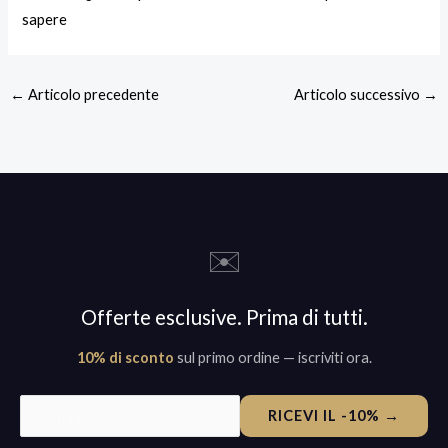
sapere
←
Articolo precedente
Articolo successivo
→
✉️
Offerte esclusive. Prima di tutti.
10% di sconto
sul primo ordine — iscriviti ora.
RICEVI IL -10% →