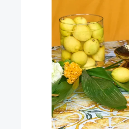
questo
colore
funziona
sempre