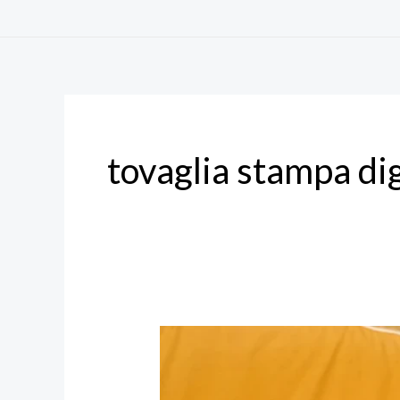
Vai
al
contenuto
tovaglia stampa dig
Tovaglia
TIFFANY:
perché