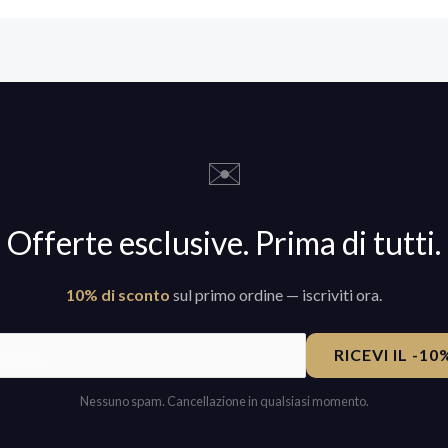
✉️
Offerte esclusive. Prima di tutti.
10% di sconto
sul primo ordine — iscriviti ora.
RICEVI IL -1
Nessuno spam. Cancellazione in qualsiasi momento.