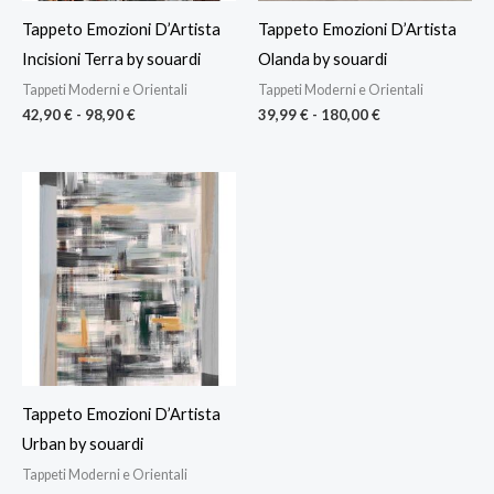
Tappeto Emozioni D’Artista
Tappeto Emozioni D’Artista
Incisioni Terra by souardi
Olanda by souardi
Tappeti Moderni e Orientali
Tappeti Moderni e Orientali
42,90
€
-
98,90
€
39,99
€
-
180,00
€
Fascia
di
prezzo:
da
42,90 €
a
173,90 €
Tappeto Emozioni D’Artista
Urban by souardi
Tappeti Moderni e Orientali