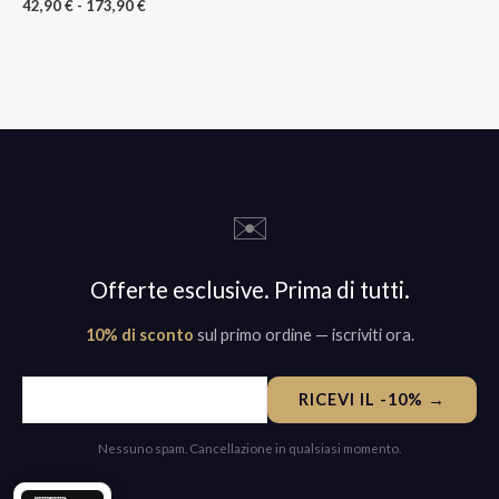
42,90
€
-
173,90
€
✉️
Offerte esclusive. Prima di tutti.
10% di sconto
sul primo ordine — iscriviti ora.
RICEVI IL -10% →
Nessuno spam. Cancellazione in qualsiasi momento.