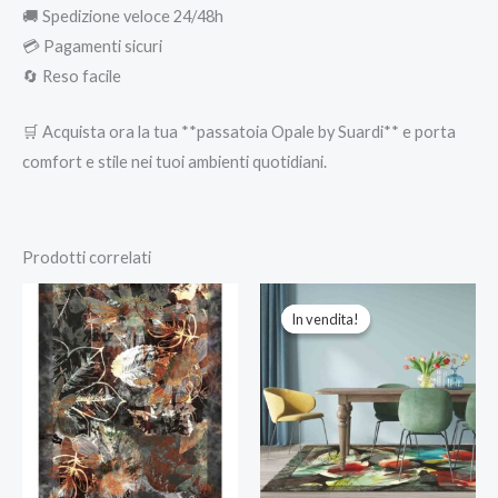
🚚 Spedizione veloce 24/48h
💳 Pagamenti sicuri
🔄 Reso facile
🛒 Acquista ora la tua **passatoia Opale by Suardi** e porta
comfort e stile nei tuoi ambienti quotidiani.
Prodotti correlati
Fascia
Fascia
di
di
In vendita!
In vendita!
prezzo:
prezzo:
da
da
42,90 €
39,99 €
a
a
98,90 €
180,00 €