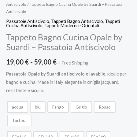
Antiscivolo
/ Tappeto Bagno Cucina Opale by Suardi – Passatoia
Antiscivolo
Passatoie Antiscivolo
,
Tappeti Bagno Antiscivolo
,
Tappeti
Cucina Antiscivolo
,
Tappeti Moderni e Orientali
Tappeto Bagno Cucina Opale by
Suardi – Passatoia Antiscivolo
19,00
€
-
59,00
€
+ Free Shipping
Passatoia Opale by Suardi antiscivolo e lavabile
, ideale per
bagno e cucina. Made in Italy, elegante in ciniglia jacquard,
resistente e sicura.
acqua
blu
Fango
Grigio
Rosso
Tortora
55×115
55×140
55×190
55×240